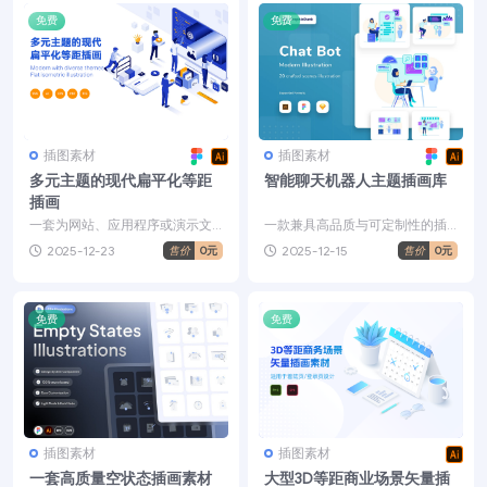
免费
免费
插图素材
插图素材
多元主题的现代扁平化等距
智能聊天机器人主题插画库
插画
一套为网站、应用程序或演示文
一款兼具高品质与可定制性的插
稿定制专属插画，这款素材能够
画素材合集，完美适配网站、移
2025-12-23
2025-12-15
售价
0元
售价
0元
精准满足你的各类数字化需...
动端 UI 应用开发，同...
免费
免费
插图素材
插图素材
一套高质量空状态插画素材
大型3D等距商业场景矢量插