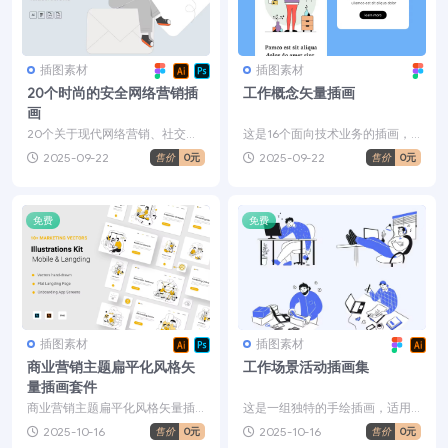
插图素材
插图素材
20个时尚的安全网络营销插
工作概念矢量插画
画
20个关于现代网络营销、社交媒
这是16个面向技术业务的插画，
体广告和公关公司准备的时尚插
适用于您的 Web 和应用程序项
2025-09-22
2025-09-22
售价
0元
售价
0元
画。快速轻松的自定义，...
目。每个插画都是通...
免费
免费
插图素材
插图素材
商业营销主题扁平化风格矢
工作场景活动插画集
量插画套件
商业营销主题扁平化风格矢量插
这是一组独特的手绘插画，适用
画套件，10个独特的Web和移动
于任何工作空间活动领域。非常
2025-10-16
2025-10-16
售价
0元
售价
0元
设计的线条插画，这有...
适合 UI/UX 设计、...