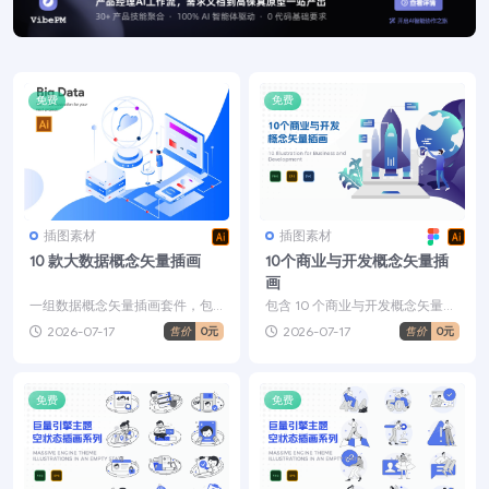
免费
免费
插图素材
插图素材
10 款大数据概念矢量插画
10个商业与开发概念矢量插
画
一组数据概念矢量插画套件，包
包含 10 个商业与开发概念矢量插
含10张独特精美的插画，非常适
画，适配网页与移动端设计，助
2026-07-17
2026-07-17
售价
0元
售价
0元
合 UI/UX 设计、...
力打造精美视觉效果...
免费
免费