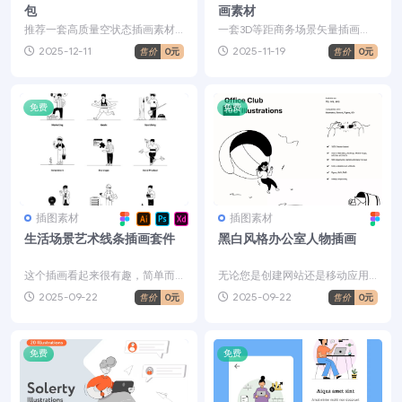
包
画素材
推荐一套高质量空状态插画素材
一套3D等距商务场景矢量插画素
包，它是优化界面的理想占位解
材，包含了16个高频商务核心场
2025-12-11
2025-11-19
售价
0元
售价
0元
决方案，能为你的 UI ...
景，涵盖办公协作、数...
免费
免费
插图素材
插图素材
生活场景艺术线条插画套件
黑白风格办公室人物插画
这个插画看起来很有趣，简单而
无论您是创建网站还是移动应用
干净。适合您的家庭或派对主题
程序、展示作品集、发布博客还
2025-09-22
2025-09-22
售价
0元
售价
0元
设计需求。包括 12 个...
是电子商务商店，——这款...
免费
免费