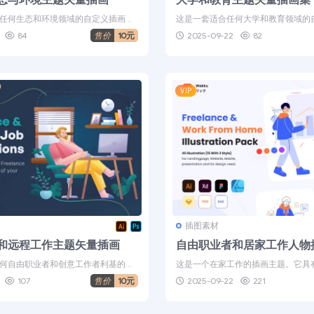
任何生态和环境领域的自定义插画。
这是一套适合任何大学和教育领域的
分离的矢量对象。非常...
常适合 UI/UX 设计、演示、广...
84
售价
10元
2025-09-22
82
VIP
插图素材
和远程工作主题矢量插画
自由职业者和居家工作人物
何自由职业者和创意工作者利基的自
这是一个在家工作的插画主题。它具
UI/UX 设...
风格，有 3 种不同的插画变化，以...
107
售价
10元
2025-09-22
221