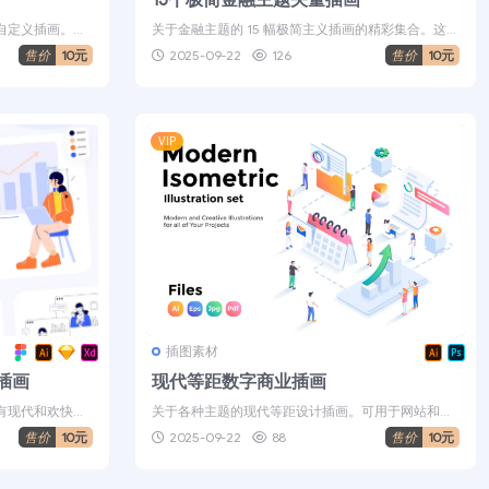
自定义插画。非
关于金融主题的 15 幅极简主义插画的精彩集合。这些
插画将非常适合您的演示文稿、...
售价
10元
2025-09-22
126
售价
10元
VIP
插图素材
插画
现代等距数字商业插画
有现代和欢快的
关于各种主题的现代等距设计插画。可用于网站和移
动网站或登陆页面。易于编辑和自定义...
售价
10元
2025-09-22
88
售价
10元