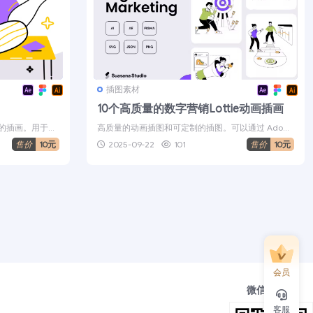
插图素材
10个高质量的数字营销Lottie动画插画
的插画。用于装
高质量的动画插图和可定制的插图。可以通过 Ado
.
b??e Illustrator...
售价
10元
2025-09-22
101
售价
10元
会员
微信公众号
客服