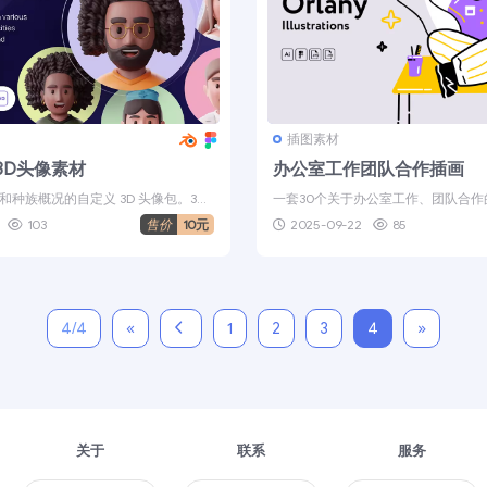
插图素材
3D头像素材
办公室工作团队合作插画
种族概况的自定义 3D 头像包。3D
一套30个关于办公室工作、团队合作
随时根据您...
饰无聊的网站页面、移动应用程序屏..
103
售价
10元
2025-09-22
85
4/4
«
1
2
3
4
»
关于
联系
服务