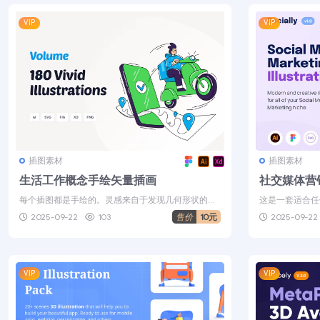
VIP
VIP
插图素材
插图素材
生活工作概念手绘矢量插画
社交媒体营
每个插图都是手绘的。灵感来自于发现几何形状的生
这是一套适合任
命感。传达了 Web 开发、办公生...
非常适合 UI/UX
2025-09-22
103
售价
10元
2025-09-22
VIP
VIP