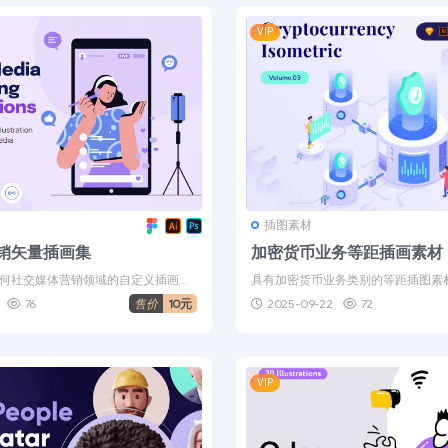
VIP
插图素材
销矢量插画集
加密货币业务等距插画素材
何社交媒体营销领域的自定义插画。
具有加密货币业务类别的等距插图素材
 设计、演示、...
密货币、比特币、以太坊等项目提供..
76
售价
10元
2025-09-22
72
VIP