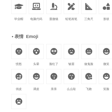






毕业帽
电脑代码
显微镜
铅笔画笔
三角尺
形状
• 表情 Emoji






愤怒
头晕
脸红了
皱眉
做鬼脸
微笑






俏皮
调皮
亲亲
么么哒
飞吻
笑脸
