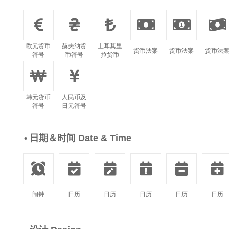






欧元货币
赫夫纳货
土耳其里
货币法案
货币法案
货币法
符号
币符号
拉货币


韩元货币
人民币及
符号
日元符号
• 日期＆时间 Date & Time






闹钟
日历
日历
日历
日历
日历