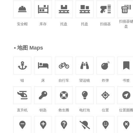






扫描器
安全帽
库存
托盘
托盘
扫描器
盘
• 地图 Maps






锚
床
自行车
望远镜
炸弹
书签






直升机
钥匙
救生圈
电灯泡
位置
位置圆





