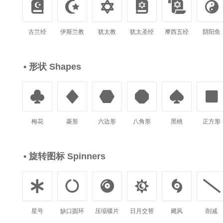






古兰经
伊斯兰教
犹太教
犹太圣经
摩西五经
阴阳鱼
• 形状 Shapes






梅花
菱形
六边形
八角形
黑桃
正方形
• 旋转图标 Spinners






星号
缺口圆环
压缩碟片
日月交替
飓风
削减