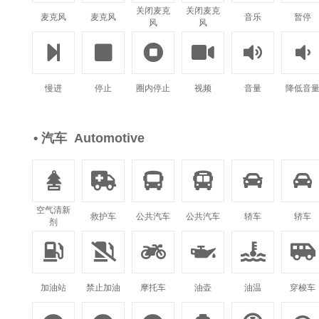
关闭麦克
关闭麦克
麦克风
麦克风
音乐
暂停
风
风






慢进
停止
圈内停止
视频
音量
降低音
• 汽车 Automotive






空气清新
救护车
公共汽车
公共汽车
轿车
轿车
剂






加油站
禁止加油
摩托车
油壶
油温
穿梭车