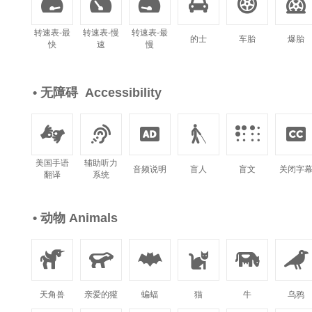






转速表-最
转速表-慢
转速表-最
的士
车胎
爆胎
快
速
慢
• 无障碍 Accessibility






美国手语
辅助听力
音频说明
盲人
盲文
关闭字
翻译
系统
• 动物 Animals






天角兽
亲爱的獾
蝙蝠
猫
牛
乌鸦