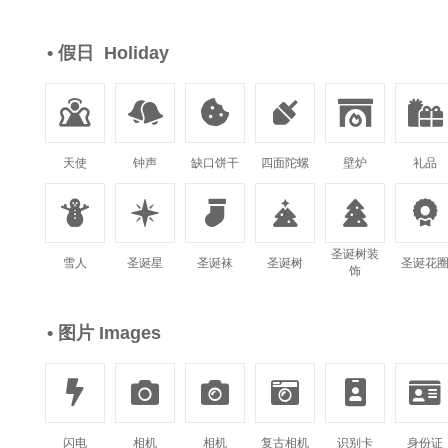
• 假日 Holiday






天使
钟声
缺口饼干
四面陀螺
壁炉
礼品






圣诞树装
雪人
圣诞星
圣诞袜
圣诞树
圣诞花
饰
• 图片 Images






闪电
相机
相机
复古相机
识别卡
身份证