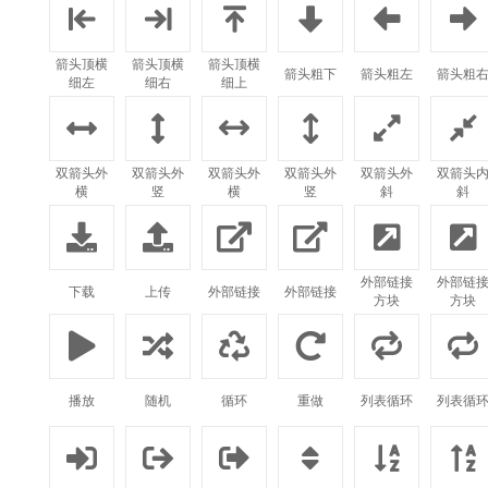






箭头顶横
箭头顶横
箭头顶横
箭头粗下
箭头粗左
箭头粗
细左
细右
细上






双箭头外
双箭头外
双箭头外
双箭头外
双箭头外
双箭头
横
竖
横
竖
斜
斜






外部链接
外部链
下载
上传
外部链接
外部链接
方块
方块






播放
随机
循环
重做
列表循环
列表循





