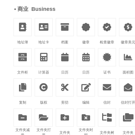
• 商业 Business






地址簿
地址卡
档案
徽章
检查徽章
徽章美






文件柜
计算器
日历
日历
证书
面积图






复制
版权
剪切
编辑
信封
信封打






文件夹减
文件夹打
文件夹时
文件夹
文件夹树
文件夹