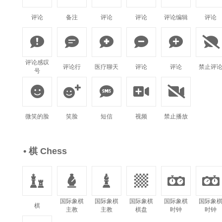
评论
备注
评论
评论
评论编辑
评论






评论感叹
评论行
医疗聊天
评论
评论
禁止评
号





微笑的脸
笑脸
短信
视频
禁止播放
• 棋 Chess






国际象棋
国际象棋
国际象棋
国际象棋
国际象
棋
主教
主教
棋盘
时钟
时钟