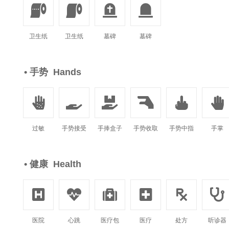




卫生纸
卫生纸
墓碑
墓碑
• 手势 Hands






过敏
手势接受
手捧盒子
手势收取
手势中指
手掌
• 健康 Health






医院
心跳
医疗包
医疗
处方
听诊器