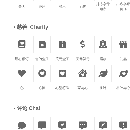
排序字母
排序字
登入
登出
登出
排序
顺序
倒序
• 慈善 Charity






用心预订
心的盒子
美元盒子
美元符号
捐款
礼品






心
心圈
心型符号
家与心
树叶
树叶与
• 评论 Chat





