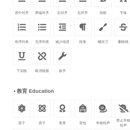
居中对齐
两端对齐
左对齐
右对齐
加粗
字体






有序列表
无序列表
减少缩进
段落
螺丝刀
删除线



下划线
取消链接
扳手
• 教育 Education






禁止学
原子
原子
奖章
背包
学校铃声
铃声