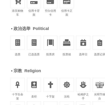




添至购物
信用卡背
空白信用
信用卡正
车
面
卡
面
• 政治选举 Political






选票
已选选票
投票房
投票箱
选举日
选票记
• 宗教 Religion






十字生命
哈姆萨之
光明节
圣经
十字架
法轮
架
手
台