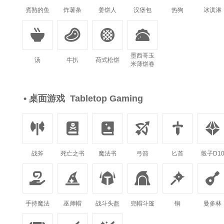
煮熟的鱼
炸薯条
姜饼人
汉堡包
热狗
冰淇淋




墨西哥玉
汤
牛扒
荷式松饼
米薄饼卷
• 桌面游戏 Tabletop Gaming






战斧
死亡之书
魔法书
弓箭
匕首
骰子D1






手持魔法
巫师帽
战斗头盔
兜帽斗篷
锏
曼多林