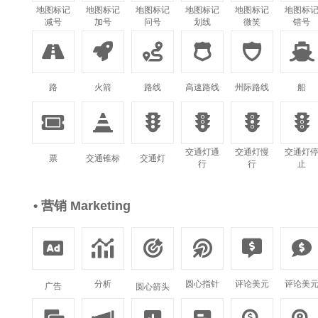
地图标记
地图标记
地图标记
地图标记
地图标记
地图标
减号
加号
问号
划线
微笑
错号






路
火箭
路线
高速路线
州际路线
船






交通灯通
交通灯慢
交通灯
票
交通锥标
交通灯
行
行
止
• 营销 Marketing






分析
圆心指针
评论美元
评论美
广告
圆心箭头