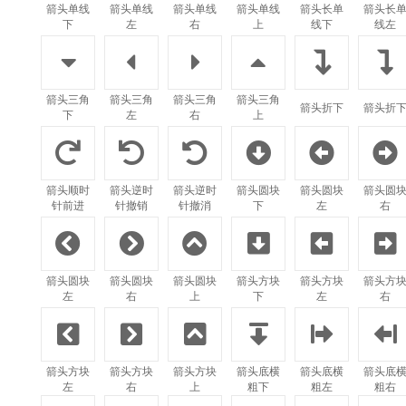
箭头单线
箭头单线
箭头单线
箭头单线
箭头长单
箭头长
下
左
右
上
线下
线左






箭头三角
箭头三角
箭头三角
箭头三角
箭头折下
箭头折
下
左
右
上






箭头顺时
箭头逆时
箭头逆时
箭头圆块
箭头圆块
箭头圆
针前进
针撤销
针撤消
下
左
右






箭头圆块
箭头圆块
箭头圆块
箭头方块
箭头方块
箭头方
左
右
上
下
左
右






箭头方块
箭头方块
箭头方块
箭头底横
箭头底横
箭头底
左
右
上
粗下
粗左
粗右