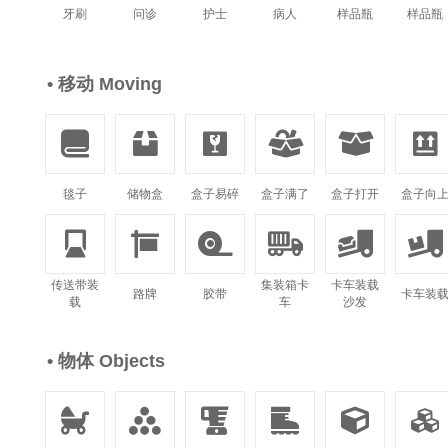
牙刷
问诊
护士
病人
样品瓶
样品瓶
• 移动 Moving






毯子
储物盒
盒子易碎
盒子满了
盒子打开
盒子向






传送带装
集装箱卡
卡车装载
路牌
胶带
卡车装
载
车
沙发
• 物体 Objects





