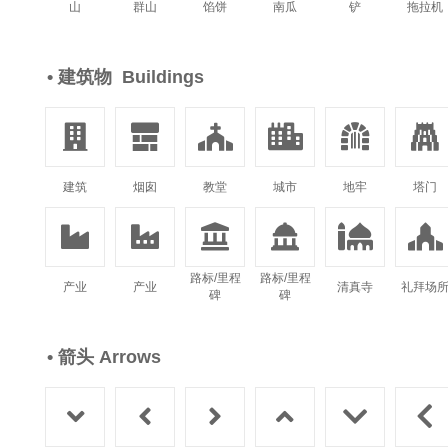
山
群山
馅饼
南瓜
铲
拖拉机
• 建筑物 Buildings






建筑
烟囱
教堂
城市
地牢
塔门






路标/里程
路标/里程
产业
产业
清真寺
礼拜场
碑
碑
• 箭头 Arrows





