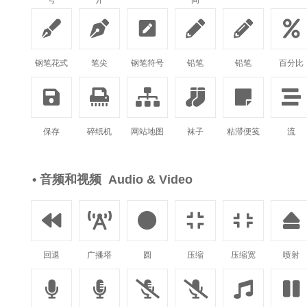
号
开
间






钢笔花式
笔尖
钢笔符号
铅笔
铅笔
百分比






保存
碎纸机
网站地图
袜子
粘滞便笺
流
• 音频和视频 Audio & Video






回退
广播塔
圆
压缩
压缩宽
喷射





