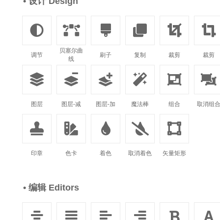
• 设计 Design






贝塞尔曲
调节
刷子
复制
裁剪
裁剪
线






图层
图层-减
图层-加
魔法棒
组合
取消组





印章
色卡
着色
取消着色
矢量矩形
• 编辑 Editors





