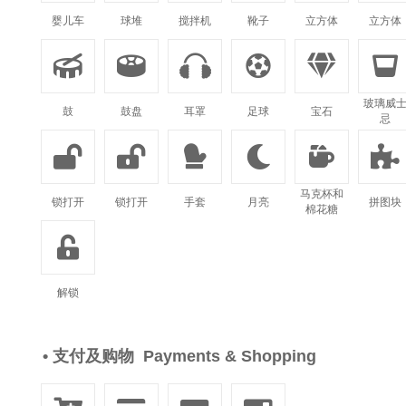
婴儿车
球堆
搅拌机
靴子
立方体
立方体






玻璃威
鼓
鼓盘
耳罩
足球
宝石
忌






马克杯和
锁打开
锁打开
手套
月亮
拼图块
棉花糖

解锁
• 支付及购物 Payments & Shopping