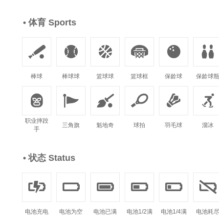
• 体育 Sports






棒球
棒球球
篮球球
篮球框
保龄球
保龄球






职业摔跤
三角旗
魁地奇
球拍
羽毛球
溜冰
手
• 状态 Status






电池充电
电池为空
电池已满
电池1/2满
电池1/4满
电池耗