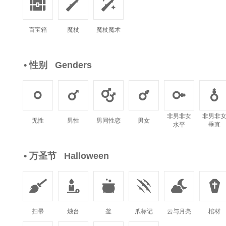



百宝箱
魔杖
魔杖魔术
• 性别 Genders






非男非女
非男非
无性
男性
男同性恋
男女
水平
垂直
• 万圣节 Halloween






扫帚
烛台
釜
爪标记
云与月亮
棺材