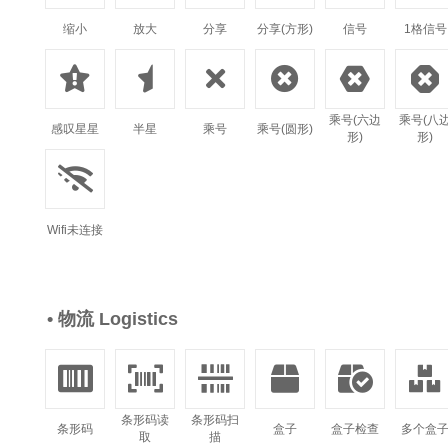
缩小
放大
分享
分享(方形)
信号
1格信号






乘号(六边
乘号(八
感叹星星
半星
乘号
乘号(圆形)
形)
形)

Wifi未连接
• 物流 Logistics






条形码读
条形码扫
条形码
盒子
盒子检查
多个盒
取
描