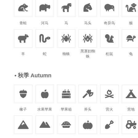






青蛙
河马
马
马头
奇异鸟
猴






黑寡妇蜘
羊
蛇
蜘蛛
松鼠
龟
蛛
• 秋季 Autumn






橡子
水果苹果
苹果箱
斧头
营火
营地





