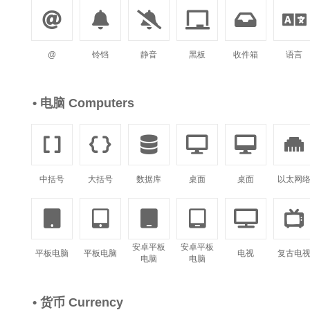






铃铛
静音
黑板
收件箱
语言
@
• 电脑 Computers






中括号
大括号
数据库
桌面
桌面
以太网






安卓平板
安卓平板
平板电脑
平板电脑
电视
复古电
电脑
电脑
• 货币 Currency