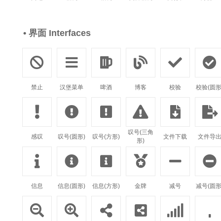
• 界面 Interfaces






禁止
汉堡菜单
啤酒
博客
校验
校验(圆形






叹号(三角
感叹
叹号(圆形)
叹号(方形)
文件下载
文件导
形)






信息
信息(圆形)
信息(方形)
金牌
减号
减号(圆形





